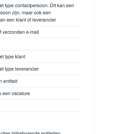
et type contactpersoon. Dit kan een
rsoon zijn, maar ook een
an een klant of leverancier
f verzonden e-mail
et type klant
et type leverancier
n entiteit
p een vacature
acties bijbehorende entiteiten