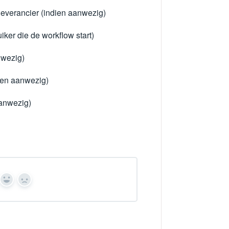
everancier (indien aanwezig)
uiker die de workflow start)
nwezig)
ien aanwezig)
aanwezig)
Yes
No