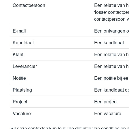
Contactpersoon
Een relatie van h
'losse' contactpe
contactpersoon v
E-mail
Een ontvangen o
Kandidaat
Een kandidaat
Klant
Een relatie van h
Leverancier
Een relatie van h
Notitie
Een notitie bij ee
Plaatsing
Een kandidaat o
Project
Een project
Vacature
Een vacature
Bij deze contexten kun je bij de definitie van condities en 