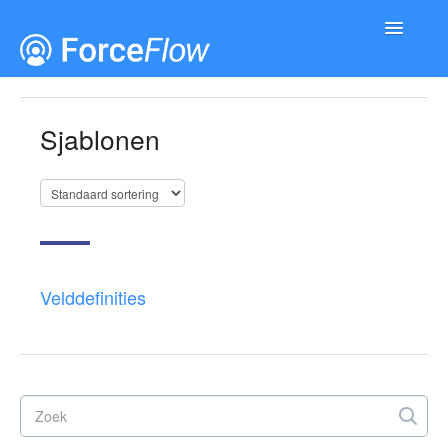
Toggle
Navigatio
Documentatie
Releases
Sjablonen
Velddefinities