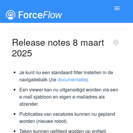
Toggle
Navigatio
Documentatie
Releases
Release notes 8 maart
2025
Je kunt nu een standaard filter instellen in de
navigatiebalk (zie
documentatie
).
Een viewer kan nu uitgenodigd worden via een
e-mail sjabloon en eigen e-mailadres als
afzender.
Publicaties van vacatures kunnen nu gepland
worden (nieuwe robot).
Taken kunnen gefilterd worden op entiteit,