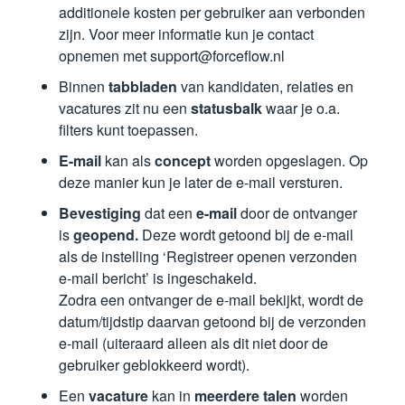
additionele kosten per gebruiker aan verbonden
zijn. Voor meer informatie kun je contact
opnemen met support@forceflow.nl
Binnen
tabbladen
van kandidaten, relaties en
vacatures zit nu een
statusbalk
waar je o.a.
filters kunt toepassen.
E-mail
kan als
concept
worden opgeslagen. Op
deze manier kun je later de e-mail versturen.
Bevestiging
dat een
e-mail
door de ontvanger
is
geopend.
Deze wordt getoond bij de e-mail
als de instelling ‘Registreer openen verzonden
e-mail bericht’ is ingeschakeld.
Zodra een ontvanger de e-mail bekijkt, wordt de
datum/tijdstip daarvan getoond bij de verzonden
e-mail (uiteraard alleen als dit niet door de
gebruiker geblokkeerd wordt).
Een
vacature
kan in
meerdere talen
worden