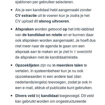
sjablonen per gebruiker selecteren.
Als je een kandidaat hebt aangemaakt zonder
CV extractie
uit te voeren kun je zodra je het
CV upload dit
alsnog uitvoeren
.
Afspraken
worden getoond
op
het info-tabblad
van
de kandidaat en relatie
en er kunnen daar
ook afspraken worden aangemaakt. Je hoeft dus
niet meer naar de agenda te gaan om een
afspraak aan te maken en je ziet in 1 overzicht
de afspraken met de kandidaat/relatie.
Opzoeklijsten
zijn nu i
n meerdere talen
te
vertalen. In systeembeheer kun je nu ook
opzoekwaarden in een andere taal (dan
nederlands/engels) toevoegen, zodat je ook in
een e-mail, afdruk of publicatie kunt gebruiken.
Divers veld
bij
kandidaat
toegevoegd. Dit veld
kan gebruikt worden om ongestructureerde